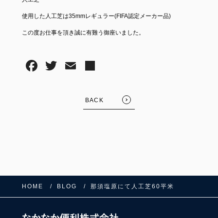
使用した人工芝は35mmレギュラー(FIFA認定メーカー品)
この度お仕事を頂き誠に有難う御座いました。
BACK
FOLLOW US:
HOME
BLOG
那須塩原にて人工芝60平米