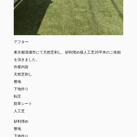
アフター
東京都清瀬市にて天然芝剥し、砂利埋め後人工芝20平米のご依頼
を頂きました。
作業内容
天然芝剥し
整地
下地作り
転圧
防草シート
人工芝
砂利埋め
整地
下地作り