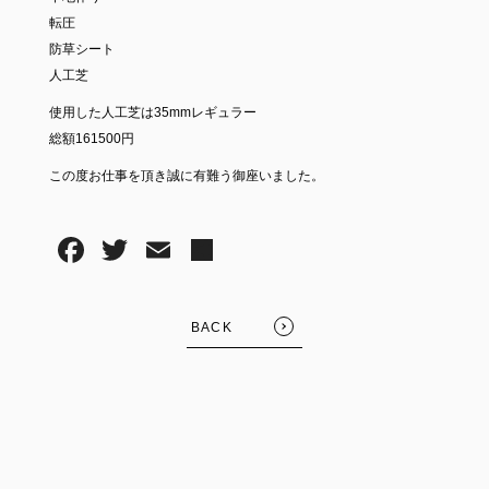
転圧
防草シート
人工芝
使用した人工芝は35mmレギュラー
総額161500円
この度お仕事を頂き誠に有難う御座いました。
BACK
FOLLOW US: