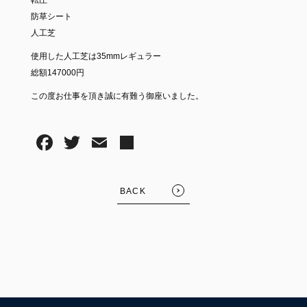
転圧
防草シート
人工芝
使用した人工芝は35mmレギュラー
総額147000円
この度お仕事を頂き誠に有難う御座いました。
BACK
FOLLOW US: