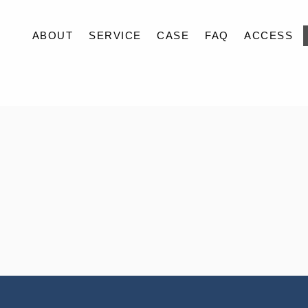
ABOUT
SERVICE
CASE
FAQ
ACCESS
ABOUT
SERVICE
CASE
FAQ
ACCESS
BLOG
CONTACT