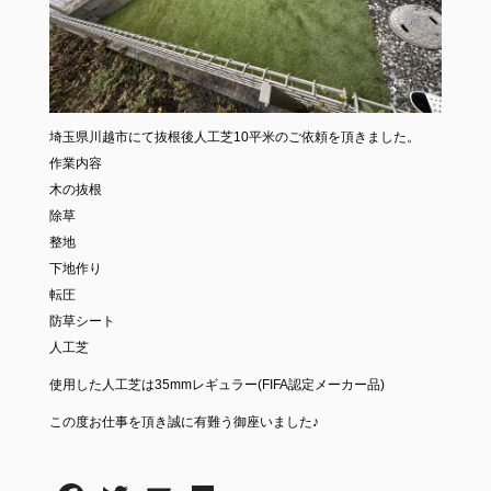
埼玉県川越市にて抜根後人工芝10平米のご依頼を頂きました。
作業内容
木の抜根
除草
整地
下地作り
転圧
防草シート
人工芝
使用した人工芝は35mmレギュラー(FIFA認定メーカー品)
この度お仕事を頂き誠に有難う御座いました♪