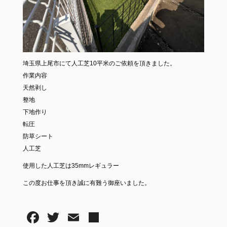
埼玉県上尾市にて人工芝10平米のご依頼を頂きました。
作業内容
天然剥し
整地
下地作り
転圧
防草シート
人工芝
使用した人工芝は35mmレギュラー
この度お仕事を頂き誠に有難う御座いました。