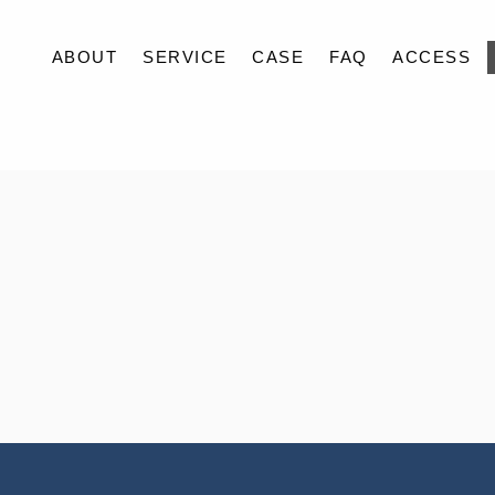
ABOUT
SERVICE
CASE
FAQ
ACCESS
ABOUT
SERVICE
CASE
FAQ
ACCESS
BLOG
CONTACT