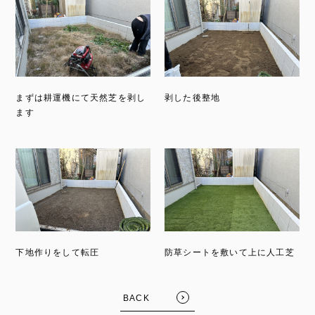
まずは耕運機にて天然芝を剥し
剥した後整地
ます
FOLLOW US:
下地作りをして転圧
防草シートを敷いて上に人工芝
BACK