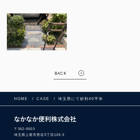
FOLLOW US:
BACK
HOME
CASE
埼玉県にて砂利40平米
〒362-0003
埼玉県上尾市菅谷5丁目109-3